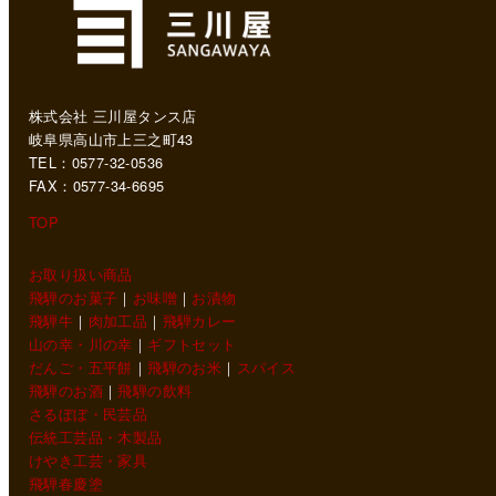
株式会社 三川屋タンス店
岐阜県高山市上三之町43
TEL：0577-32-0536
FAX：0577-34-6695
TOP
お取り扱い商品
飛騨のお菓子
｜
お味噌
｜
お漬物
飛騨牛
｜
肉加工品
｜
飛騨カレー
山の幸・川の幸
｜
ギフトセット
だんご・五平餅
｜
飛騨のお米
｜
スパイス
飛騨のお酒
｜
飛騨の飲料
さるぼぼ・民芸品
伝統工芸品・木製品
けやき工芸・家具
飛騨春慶塗