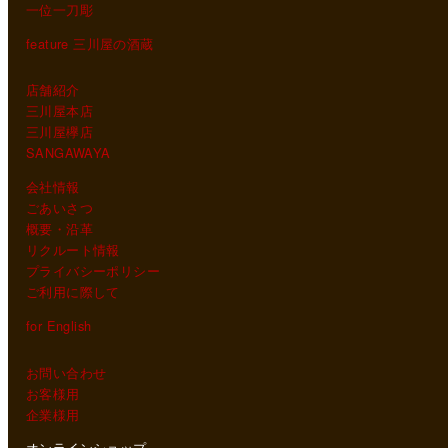
一位一刀彫
feature 三川屋の酒蔵
店舗紹介
三川屋本店
三川屋欅店
SANGAWAYA
会社情報
ごあいさつ
概要・沿革
リクルート情報
プライバシーポリシー
ご利用に際して
for English
お問い合わせ
お客様用
企業様用
オンラインショップ